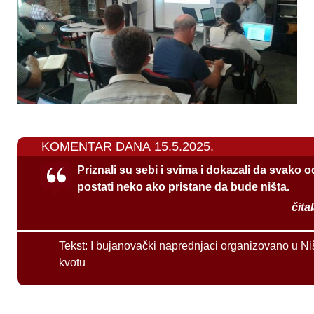
KOMENTAR DANA 15.5.2025.
Priznali su sebi i svima i dokazali da svako 
postati neko ako pristane da bude ništa.
čita
Tekst:
I bujanovački naprednjaci organizovano u Ni
kvotu