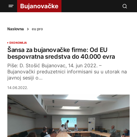
Naslovna
eu pro
EKONOMIJA
Šansa za bujanovačke firme: Od EU
bespovratna sredstva do 40.000 evra
Piše: D. Stošić Bujanovac, 14. jun 2022. –
Bujanovački preduzetnici informisani su u utorak na
javnoj sesiji o…
14.06.2022.