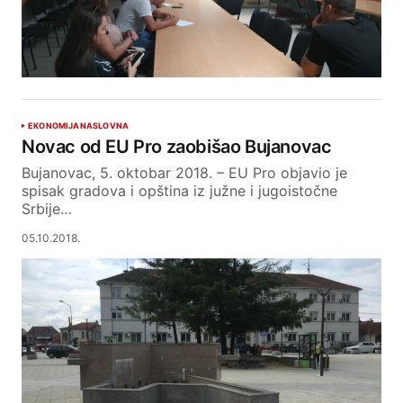
EKONOMIJA
NASLOVNA
Novac od EU Pro zaobišao Bujanovac
Bujanovac, 5. oktobar 2018. – EU Pro objavio je
spisak gradova i opština iz južne i jugoistočne
Srbije…
05.10.2018.