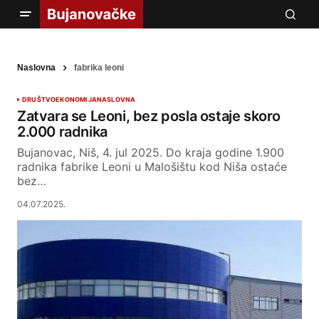
Naslovna
fabrika leoni
DRUŠTVO
EKONOMIJA
NASLOVNA
Zatvara se Leoni, bez posla ostaje skoro
2.000 radnika
Bujanovac, Niš, 4. jul 2025. Do kraja godine 1.900
radnika fabrike Leoni u Malošištu kod Niša ostaće
bez…
04.07.2025.