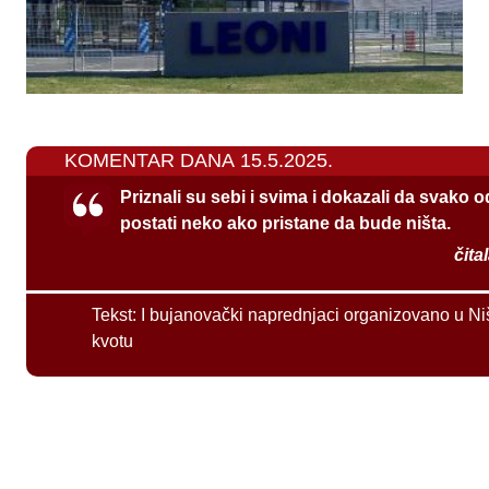
KOMENTAR DANA 15.5.2025.
Priznali su sebi i svima i dokazali da svako 
postati neko ako pristane da bude ništa.
čita
Tekst:
I bujanovački naprednjaci organizovano u Ni
kvotu