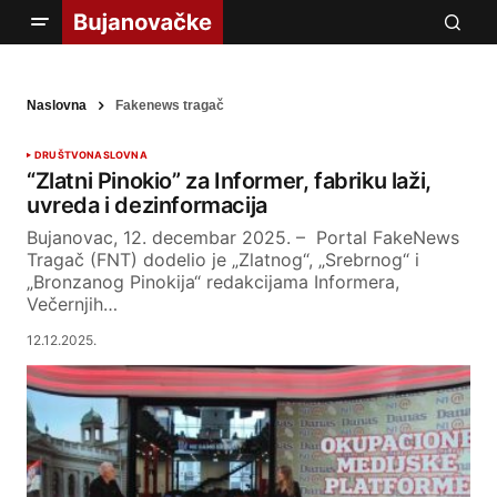
Naslovna
Fakenews tragač
DRUŠTVO
NASLOVNA
“Zlatni Pinokio” za Informer, fabriku laži,
uvreda i dezinformacija
Bujanovac, 12. decembar 2025. – Portal FakeNews
Tragač (FNT) dodelio je „Zlatnog“, „Srebrnog“ i
„Bronzanog Pinokija“ redakcijama Informera,
Večernjih…
12.12.2025.