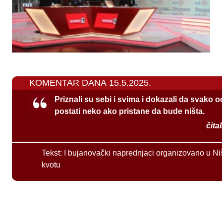
KOMENTAR DANA 15.5.2025.
Priznali su sebi i svima i dokazali da svako 
postati neko ako pristane da bude ništa.
čita
Tekst:
I bujanovački naprednjaci organizovano u Ni
kvotu