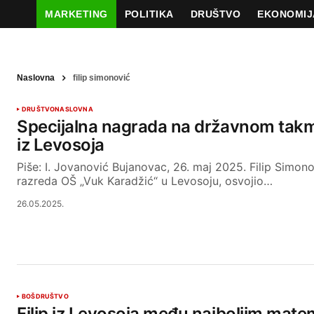
MARKETING
POLITIKA
DRUŠTVO
EKONOMIJ
Naslovna
filip simonović
DRUŠTVO
NASLOVNA
Specijalna nagrada na državnom takmi
iz Levosoja
Piše: I. Jovanović Bujanovac, 26. maj 2025. Filip Simon
razreda OŠ „Vuk Karadžić“ u Levosoju, osvojio…
26.05.2025.
BOŠ
DRUŠTVO
Filip iz Levosoja među najboljim mat