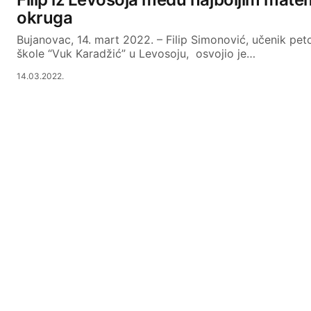
okruga
Bujanovac, 14. mart 2022. – Filip Simonović, učenik pe
škole “Vuk Karadžić” u Levosoju, osvojio je…
14.03.2022.