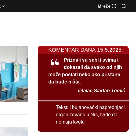
R
Mreže
KOMENTAR DANA 15.5.2025.
Priznali su sebi i svima i
dokazali da svako od njih
može postati neko ako pristane
da bude ništa.
čitalac Slađan Tomić
Tekst:
I bujanovački naprednjaci
organizovano u Niš, tvrde da
nemaju kvotu