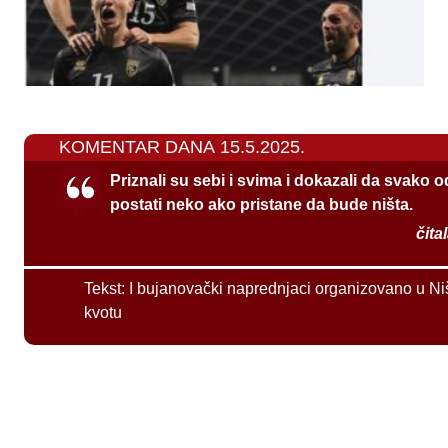
KOMENTAR DANA 15.5.2025.
Priznali su sebi i svima i dokazali da svako 
postati neko ako pristane da bude ništa.
čita
Tekst:
I bujanovački naprednjaci organizovano u Ni
kvotu