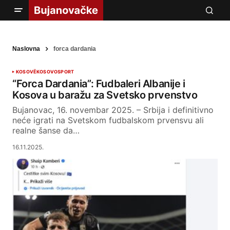
Naslovna
forca dardania
KOSOVË
KOSOVO
SPORT
“Forca Dardania”: Fudbaleri Albanije i
Kosova u baražu za Svetsko prvenstvo
Bujanovac, 16. novembar 2025. – Srbija i definitivno
neće igrati na Svetskom fudbalskom prvensvu ali
realne šanse da…
16.11.2025.