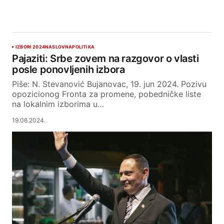
IZBORI 2024
NASLOVNA
POLITIKA
Pajaziti: Srbe zovem na razgovor o vlasti
posle ponovljenih izbora
Piše: N. Stevanović Bujanovac, 19. jun 2024. Pozivu
opozicionog Fronta za promene, pobedničke liste
na lokalnim izborima u…
19.06.2024.