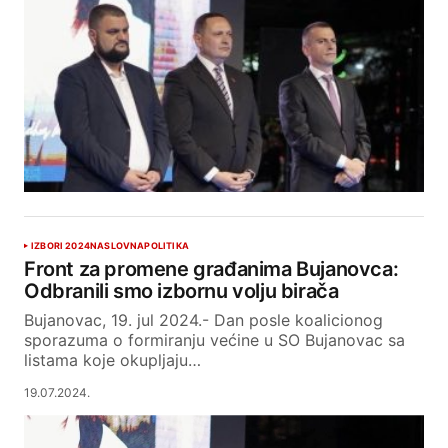
IZBORI 2024
NASLOVNA
POLITIKA
Front za promene građanima Bujanovca:
Odbranili smo izbornu volju birača
Bujanovac, 19. jul 2024.- Dan posle koalicionog
sporazuma o formiranju većine u SO Bujanovac sa
listama koje okupljaju…
19.07.2024.