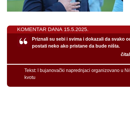
KOMENTAR DANA 15.5.2025.
Priznali su sebi i svima i dokazali da svako 
postati neko ako pristane da bude ništa.
čita
Tekst:
I bujanovački naprednjaci organizovano u Ni
kvotu