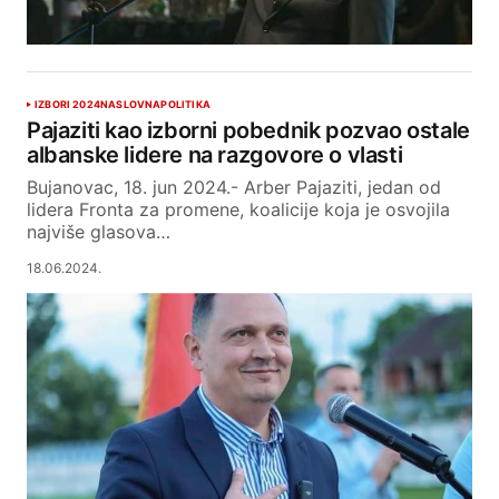
IZBORI 2024
NASLOVNA
POLITIKA
Pajaziti kao izborni pobednik pozvao ostale
albanske lidere na razgovore o vlasti
Bujanovac, 18. jun 2024.- Arber Pajaziti, jedan od
lidera Fronta za promene, koalicije koja je osvojila
najviše glasova…
18.06.2024.