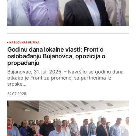
NASLOVNA
POLITIKA
Godinu dana lokalne vlasti: Front o
oslobađanju Bujanovca, opozicija o
propadanju
Bujanovac, 31. juli 2025. – Navršilo se godinu dana
otkako je Front za promene, sa partnerima iz
srpske…
31.07.2025.