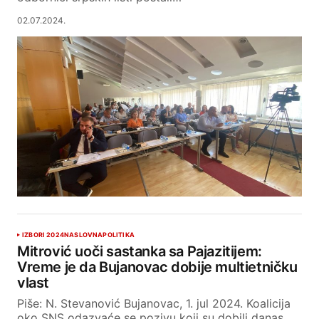
02.07.2024.
IZBORI 2024
NASLOVNA
POLITIKA
Mitrović uoči sastanka sa Pajazitijem:
Vreme je da Bujanovac dobije multietničku
vlast
Piše: N. Stevanović Bujanovac, 1. jul 2024. Koalicija
oko SNS odazvaće se pozivu koji su dobili danas