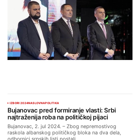
IZBORI 2024
NASLOVNA
POLITIKA
Bujanovac pred formiranje vlasti: Srbi
najtraženija roba na političkoj pijaci
Bujanovac, 2. jul 2024. – Zbog nepremostivog
raskola albanskog političkog bloka na dva dela,
odbornici srpskih listi postali…