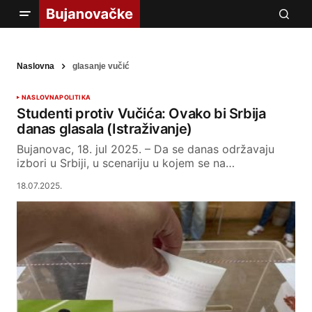
Naslovna
glasanje vučić
NASLOVNA
POLITIKA
Studenti protiv Vučića: Ovako bi Srbija
danas glasala (Istraživanje)
Bujanovac, 18. jul 2025. – Da se danas održavaju
izbori u Srbiji, u scenariju u kojem se na…
18.07.2025.