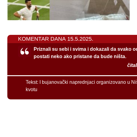
KOMENTAR DANA 15.5.2025.
Priznali su sebi i svima i dokazali da svako 
postati neko ako pristane da bude ništa.
čita
Tekst:
I bujanovački naprednjaci organizovano u Ni
kvotu