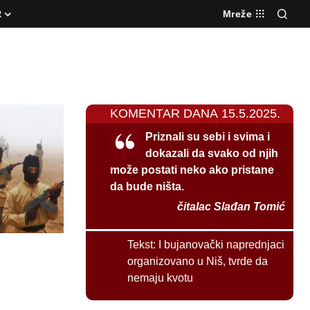
R
Mreže
KOMENTAR DANA 15.5.2025.
Priznali su sebi i svima i
dokazali da svako od njih
može postati neko ako pristane
da bude ništa.
čitalac Slađan Tomić
Tekst:
I bujanovački naprednjaci
organizovano u Niš, tvrde da
nemaju kvotu