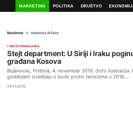
MARKETING
POLITIKA
DRUŠTVO
EKONOMIJ
Naslovna
islamska država
DRUŠTVO
NASLOVNA
Stejt department: U Siriji i Iraku pogi
građana Kosova
Bujanovac, Priština, 4. novembar 2019. (foto ilustracija:
godišnjem izveštaju o borbi protiv terorizma u 2018.…
04.11.2019.