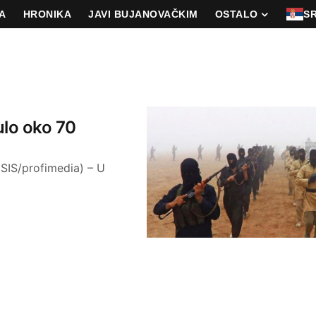
A
HRONIKA
JAVI BUJANOVAČKIM
OSTALO
S
nulo oko 70
 ISIS/profimedia) – U