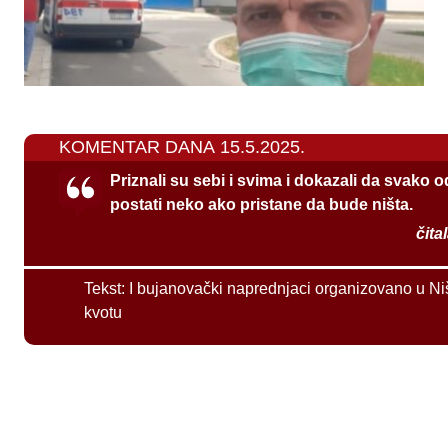
KOMENTAR DANA 15.5.2025.
Priznali su sebi i svima i dokazali da svako 
postati neko ako pristane da bude ništa.
čita
Tekst:
I bujanovački naprednjaci organizovano u Ni
kvotu