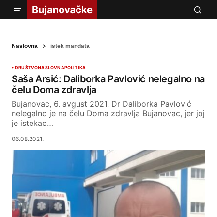
Naslovna
istek mandata
DRUŠTVO
NASLOVNA
POLITIKA
Saša Arsić: Daliborka Pavlović nelegalno na
čelu Doma zdravlja
Bujanovac, 6. avgust 2021. Dr Daliborka Pavlović
nelegalno je na čelu Doma zdravlja Bujanovac, jer joj
je istekao…
06.08.2021.