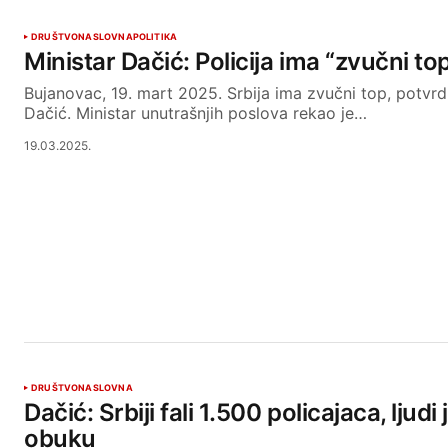
DRUŠTVO
NASLOVNA
POLITIKA
Ministar Dačić: Policija ima “zvučni to
Bujanovac, 19. mart 2025. Srbija ima zvučni top, potvrdi
Dačić. Ministar unutrašnjih poslova rekao je…
19.03.2025.
DRUŠTVO
NASLOVNA
Dačić: Srbiji fali 1.500 policajaca, ljudi
obuku