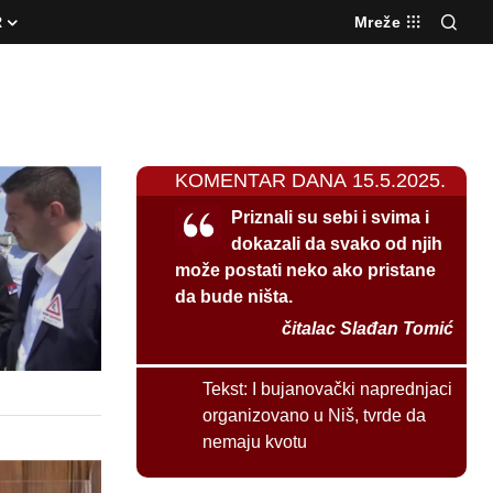
R
Mreže
KOMENTAR DANA 15.5.2025.
Priznali su sebi i svima i
dokazali da svako od njih
može postati neko ako pristane
da bude ništa.
čitalac Slađan Tomić
Tekst:
I bujanovački naprednjaci
organizovano u Niš, tvrde da
nemaju kvotu