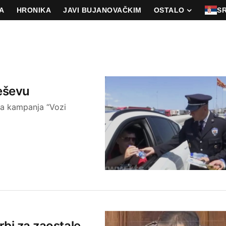
A
HRONIKA
JAVI BUJANOVAČKIM
OSTALO
S
eševu
ja kampanja “Vozi
rbi za zaostale