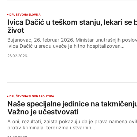
DRUŠTVO
NASLOVNA
Ivica Dačić u teškom stanju, lekari se
život
Bujanovac, 26. februar 2026. Ministar unutrašnjih poslo
Ivica Dačić u sredu uveče je hitno hospitalizovan…
26.02.2026.
DRUŠTVO
NASLOVNA
POLITIKA
Naše specijalne jedinice na takmičenju
Važno je učestvovati
A oni, rezultati, zaista pokazuju da je prava namena ovi
protiv kriminala, terorizma i stvarnih…