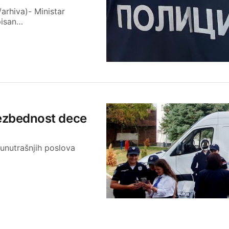
arhiva)- Ministar
pisan…
 bezbednost dece
 unutrašnjih poslova