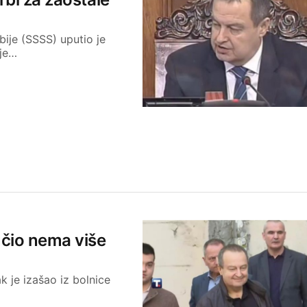
bije (SSSS) uputio je
ije…
učio nema više
k je izašao iz bolnice