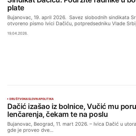
plate
Bujanovac, 19. april 2026. Savez slobodnih sindikata Sr
otvoreno pismo Ivici Dačiću, potpredsedniku Vlade Srb
19.04.2026.
DRUŠTVO
NASLOVNA
POLITIKA
Dačić izašao iz bolnice, Vučić mu por
lenčarenja, čekam te na poslu
Bujanovac, Beograd, 11. mart 2026. – Ivica Dačić u utora
gde je proveo dve…