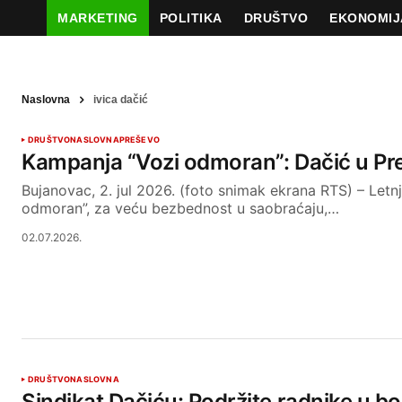
MARKETING
POLITIKA
DRUŠTVO
EKONOMIJ
Naslovna
ivica dačić
DRUŠTVO
NASLOVNA
PREŠEVO
Kampanja “Vozi odmoran”: Dačić u Pr
Bujanovac, 2. jul 2026. (foto snimak ekrana RTS) – Letn
odmoran”, za veću bezbednost u saobraćaju,…
02.07.2026.
DRUŠTVO
NASLOVNA
Sindikat Dačiću: Podržite radnike u bo