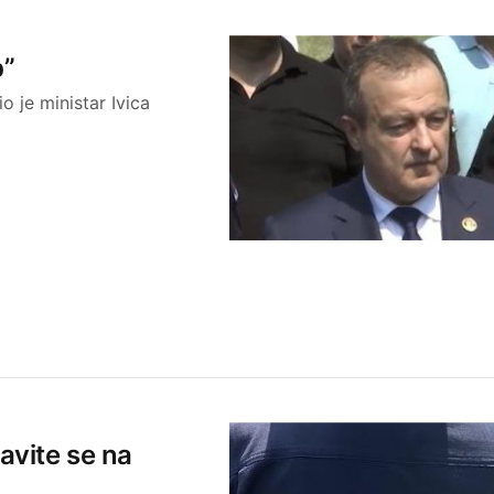
p”
o je ministar Ivica
 javite se na