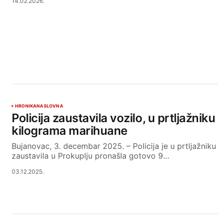
14.02.2026.
HRONIKA
NASLOVNA
Policija zaustavila vozilo, u prtljažnik
kilograma marihuane
Bujanovac, 3. decembar 2025. – Policija je u prtljažniku
zaustavila u Prokuplju pronašla gotovo 9…
03.12.2025.