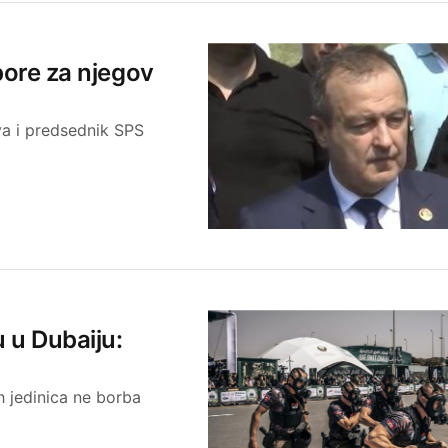
 bore za njegov
va i predsednik SPS
 u Dubaiju:
h jedinica ne borba