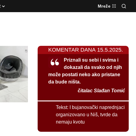
R
Mreže
KOMENTAR DANA 15.5.2025.
Priznali su sebi i svima i
dokazali da svako od njih
može postati neko ako pristane
da bude ništa.
čitalac Slađan Tomić
Tekst:
I bujanovački naprednjaci
organizovano u Niš, tvrde da
nemaju kvotu