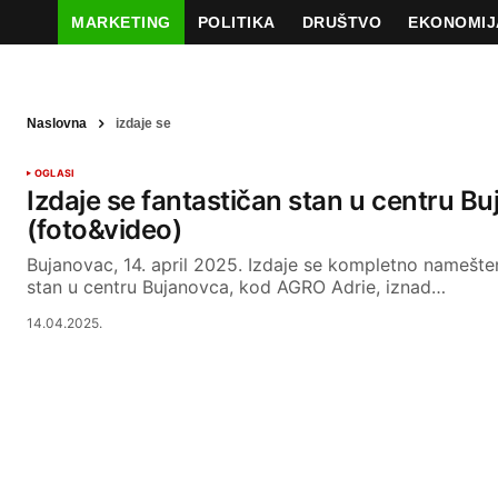
MARKETING
POLITIKA
DRUŠTVO
EKONOMIJ
Naslovna
izdaje se
OGLASI
Izdaje se fantastičan stan u centru B
(foto&video)
Bujanovac, 14. april 2025. Izdaje se kompletno namešte
stan u centru Bujanovca, kod AGRO Adrie, iznad…
14.04.2025.