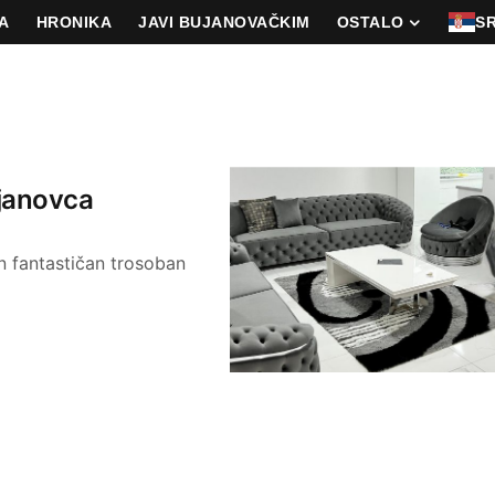
A
HRONIKA
JAVI BUJANOVAČKIM
OSTALO
S
ujanovca
n fantastičan trosoban