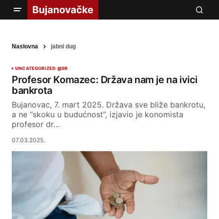
Naslovna
jabni dug
UNCATEGORIZED @SR
Profesor Komazec: Država nam je na ivici
bankrota
Bujanovac, 7. mart 2025. Država sve bliže bankrotu,
a ne “skoku u budućnost”, izjavio je konomista
profesor dr…
07.03.2025.