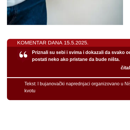
KOMENTAR DANA 15.5.2025.
Priznali su sebi i svima i dokazali da svako 
postati neko ako pristane da bude ništa.
čita
Tekst:
I bujanovački naprednjaci organizovano u Ni
kvotu