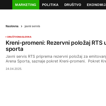
MARKETING
POLITIKA
DRUŠTVO
EKONOMIJ
Naslovna
javni servis
DRUŠTVO
NASLOVNA
Kreni-promeni: Rezervni položaj RTS u
sporta
Javni servis RTS priprema rezervni položaj za emitovan
Arena Sporta, saznaje pokret Kreni-promeni. Pokret K
24.04.2025.