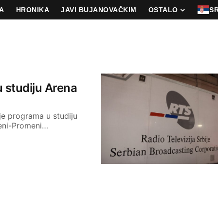
A
HRONIKA
JAVI BUJANOVAČKIM
OSTALO
S
 studiju Arena
je programa u studiju
reni-Promeni…