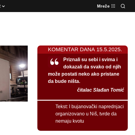
R
Mreže
KOMENTAR DANA 15.5.2025.
Priznali su sebi i svima i
dokazali da svako od njih
može postati neko ako pristane
da bude ništa.
čitalac Slađan Tomić
Tekst:
I bujanovački naprednjaci
organizovano u Niš, tvrde da
nemaju kvotu