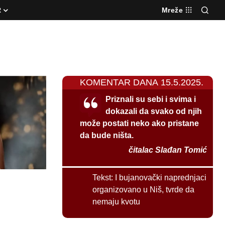
R
Mreže
KOMENTAR DANA 15.5.2025.
Priznali su sebi i svima i
dokazali da svako od njih
može postati neko ako pristane
da bude ništa.
čitalac Slađan Tomić
Tekst:
I bujanovački naprednjaci
organizovano u Niš, tvrde da
nemaju kvotu