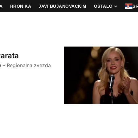
A
HRONIKA
JAVI BUJANOVAČKIM
OSTALO
S
karata
a) – Regionalna zvezda