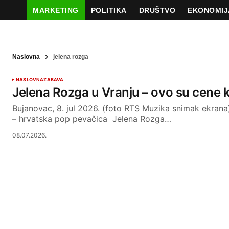
MARKETING
POLITIKA
DRUŠTVO
EKONOMIJ
Naslovna
jelena rozga
NASLOVNA
ZABAVA
Jelena Rozga u Vranju – ovo su cene 
Bujanovac, 8. jul 2026. (foto RTS Muzika snimak ekran
– hrvatska pop pevačica Jelena Rozga…
08.07.2026.