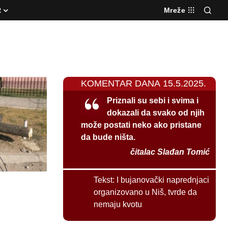
R
Mreže
KOMENTAR DANA 15.5.2025.
Priznali su sebi i svima i
dokazali da svako od njih
može postati neko ako pristane
da bude ništa.
čitalac Slađan Tomić
Tekst:
I bujanovački naprednjaci
organizovano u Niš, tvrde da
nemaju kvotu