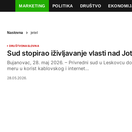
MARKETING
POLITIKA
DRUŠTVO
EKONOMIJ
Naslovna
jetel
DRUŠTVO
NASLOVNA
Sud stopirao iživljavanje vlasti nad J
Bujanovac, 28. maj 2026. – Privredni sud u Leskovcu d
meru u korist kablovskog i internet…
28.05.2026.