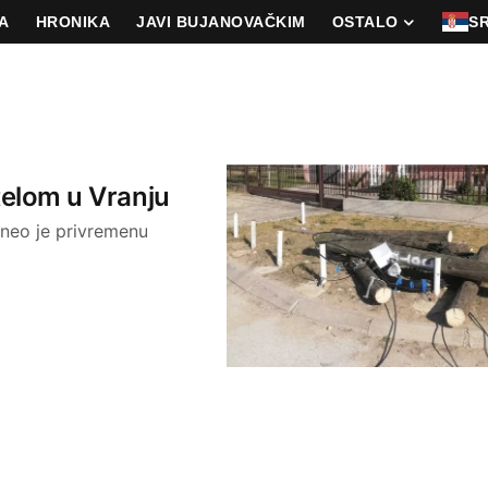
A
HRONIKA
JAVI BUJANOVAČKIM
OSTALO
S
otelom u Vranju
oneo je privremenu