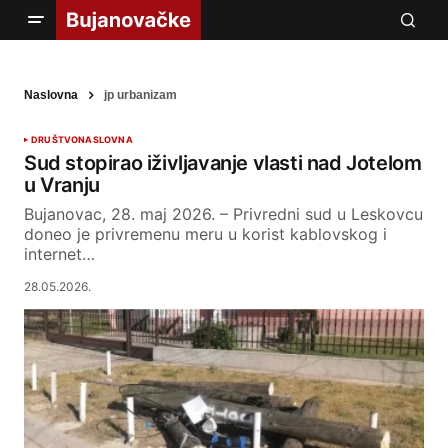
Naslovna
jp urbanizam
DRUŠTVO
NASLOVNA
Sud stopirao iživljavanje vlasti nad Jotelom
u Vranju
Bujanovac, 28. maj 2026. – Privredni sud u Leskovcu
doneo je privremenu meru u korist kablovskog i
internet…
28.05.2026.