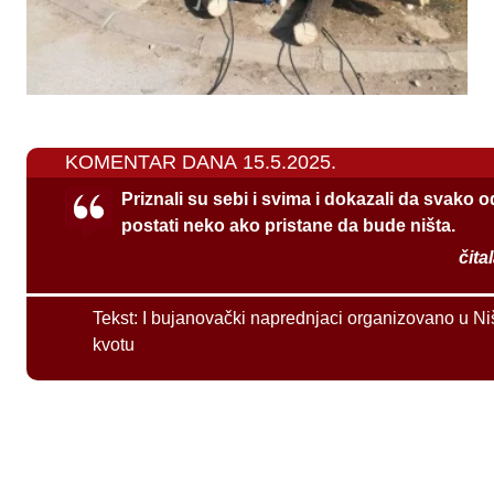
KOMENTAR DANA 15.5.2025.
Priznali su sebi i svima i dokazali da svako 
postati neko ako pristane da bude ništa.
čita
Tekst:
I bujanovački naprednjaci organizovano u Ni
kvotu