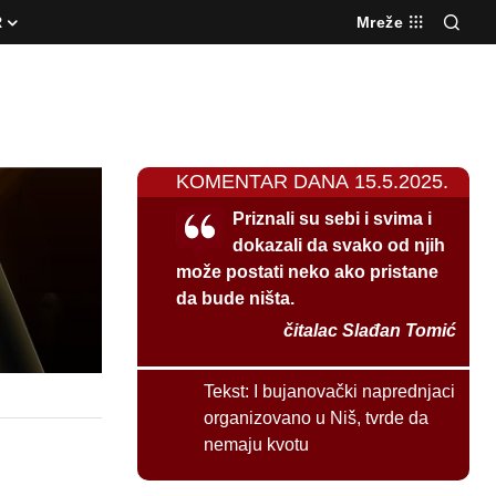
R
Mreže
KOMENTAR DANA 15.5.2025.
Priznali su sebi i svima i
dokazali da svako od njih
može postati neko ako pristane
da bude ništa.
čitalac Slađan Tomić
Tekst:
I bujanovački naprednjaci
organizovano u Niš, tvrde da
nemaju kvotu