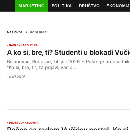
MARKETING
POLITIKA
DRUŠTVO
EKONOMIJ
Naslovna
ko si bre ti
NASLOVNA
POLITIKA
A ko si, bre, ti? Studenti u blokadi Vuč
Bujanovac, Beograd, 14. juli 2026. – Pošto je predsednik
“Ko si, bre, ti”, za prijavljivanje…
14.07.2026.
DRUŠTVO
NASLOVNA
Počeo sa radom Vučićev portal „Ko si, b