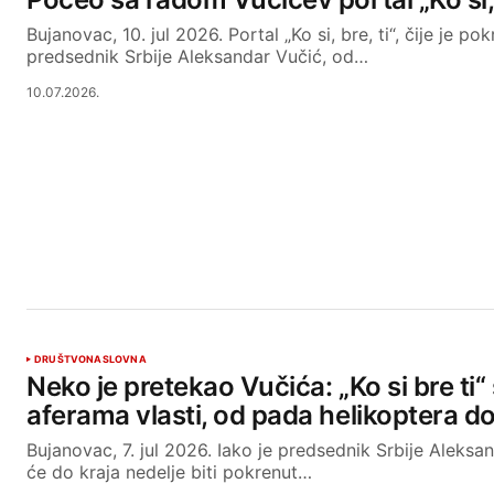
Bujanovac, 10. jul 2026. Portal „Ko si, bre, ti“, čije je pok
predsednik Srbije Aleksandar Vučić, od…
10.07.2026.
DRUŠTVO
NASLOVNA
Neko je pretekao Vučića: „Ko si bre ti“ 
aferama vlasti, od pada helikoptera d
Bujanovac, 7. jul 2026. Iako je predsednik Srbije Aleksa
će do kraja nedelje biti pokrenut…