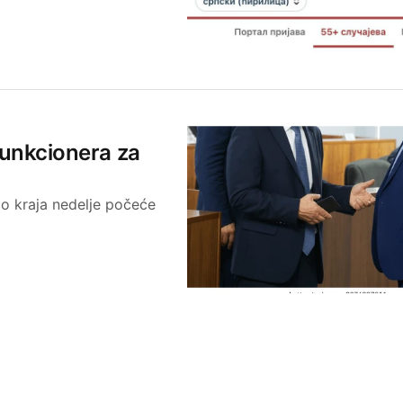
 funkcionera za
 Do kraja nedelje počeće