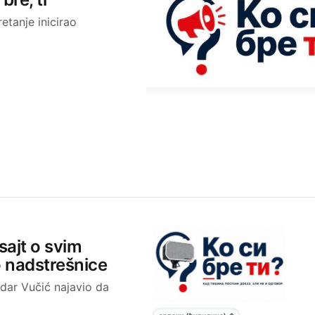
retanje inicirao
sajt o svim
o nadstrešnice
ndar Vučić najavio da