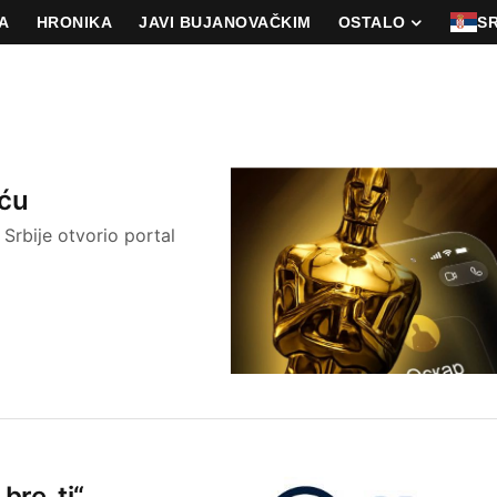
A
HRONIKA
JAVI BUJANOVAČKIM
OSTALO
S
iću
 Srbije otvorio portal
re, ti“