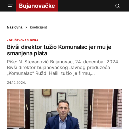
Naslovna
koeficijent
DRUŠTVO
NASLOVNA
Bivši direktor tužio Komunalac jer mu je
smanjena plata
Piše: N. Stevanović Bujanovac, 24. decembar 2024.
Bivši direktor bujanovačkog Javnog preduzeća
„Komunalac“ Ruždi Halili tužio je firmu,…
24.12.2024.