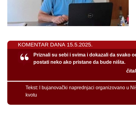
KOMENTAR DANA 15.5.2025.
Priznali su sebi i svima i dokazali da svako 
postati neko ako pristane da bude ništa.
čita
Tekst:
I bujanovački naprednjaci organizovano u Ni
kvotu