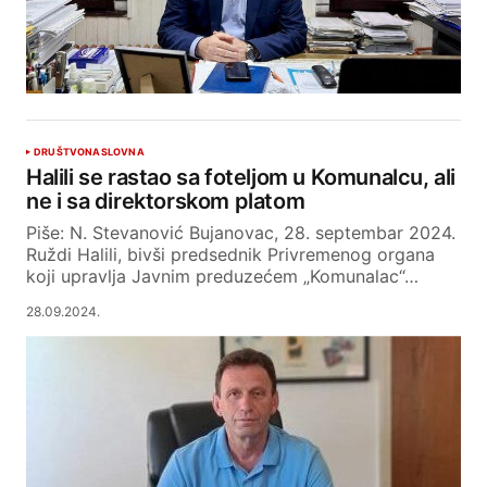
DRUŠTVO
NASLOVNA
Halili se rastao sa foteljom u Komunalcu, ali
ne i sa direktorskom platom
Piše: N. Stevanović Bujanovac, 28. septembar 2024.
Ruždi Halili, bivši predsednik Privremenog organa
koji upravlja Javnim preduzećem „Komunalac“…
28.09.2024.