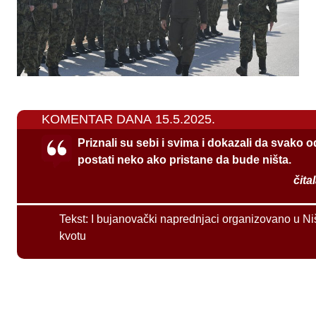
KOMENTAR DANA 15.5.2025.
Priznali su sebi i svima i dokazali da svako 
postati neko ako pristane da bude ništa.
čita
Tekst:
I bujanovački naprednjaci organizovano u Ni
kvotu