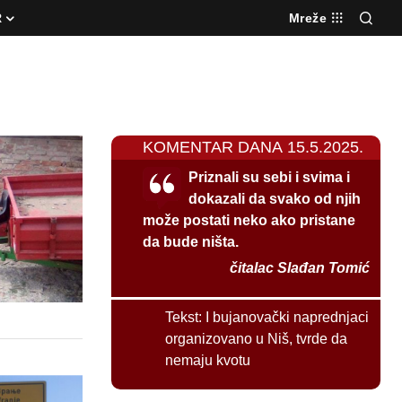
R
Mreže
KOMENTAR DANA 15.5.2025.
Priznali su sebi i svima i
dokazali da svako od njih
može postati neko ako pristane
da bude ništa.
čitalac Slađan Tomić
Tekst:
I bujanovački naprednjaci
organizovano u Niš, tvrde da
nemaju kvotu