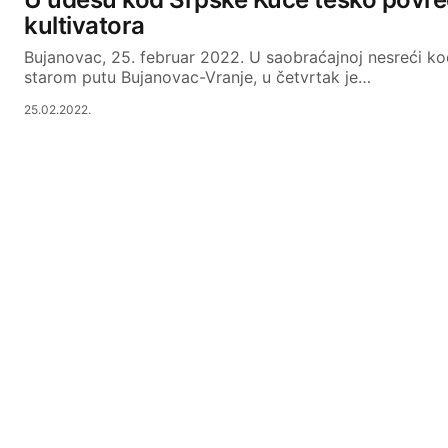
kultivatora
Bujanovac, 25. februar 2022. U saobraćajnoj nesreći ko
starom putu Bujanovac-Vranje, u četvrtak je…
25.02.2022.