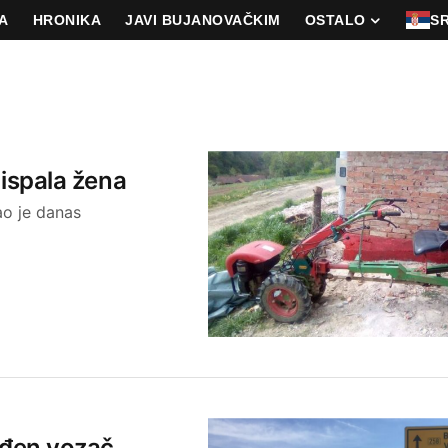
A
HRONIKA
JAVI BUJANOVAČKIM
OSTALO
S
 ispala žena
ao je danas
eđen vozač