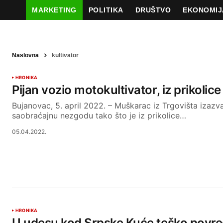
MARKETING
POLITIKA
DRUŠTVO
EKONOMIJ
Naslovna
kultivator
HRONIKA
Pijan vozio motokultivator, iz prikolice
Bujanovac, 5. april 2022. – Muškarac iz Trgovišta izazv
saobraćajnu nezgodu tako što je iz prikolice…
05.04.2022.
HRONIKA
U udesu kod Srpske Kuće teško povr