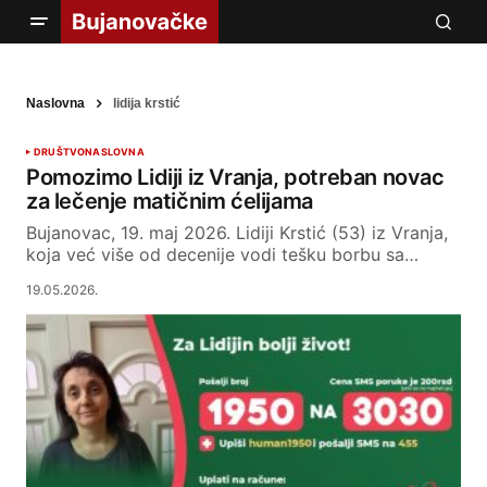
Naslovna
lidija krstić
DRUŠTVO
NASLOVNA
Pomozimo Lidiji iz Vranja, potreban novac
za lečenje matičnim ćelijama
Bujanovac, 19. maj 2026. Lidiji Krstić (53) iz Vranja,
koja već više od decenije vodi tešku borbu sa…
19.05.2026.