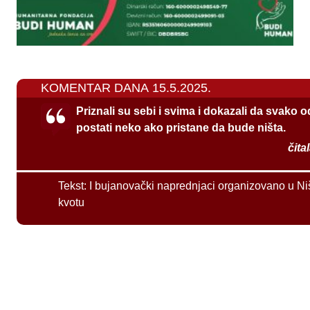
KOMENTAR DANA 15.5.2025.
Priznali su sebi i svima i dokazali da svako 
postati neko ako pristane da bude ništa.
čita
Tekst:
I bujanovački naprednjaci organizovano u Ni
kvotu