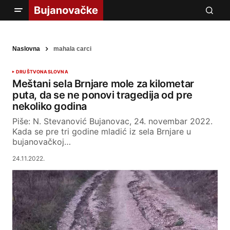
Naslovna
mahala carci
DRUŠTVO
NASLOVNA
Meštani sela Brnjare mole za kilometar
puta, da se ne ponovi tragedija od pre
nekoliko godina
Piše: N. Stevanović Bujanovac, 24. novembar 2022.
Kada se pre tri godine mladić iz sela Brnjare u
bujanovačkoj…
24.11.2022.