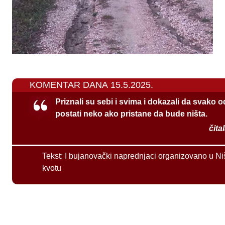
KOMENTAR DANA 15.5.2025.
Priznali su sebi i svima i dokazali da svako 
postati neko ako pristane da bude ništa.
čita
Tekst:
I bujanovački naprednjaci organizovano u Ni
kvotu