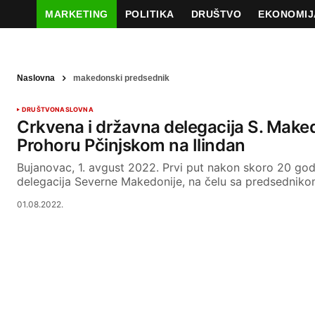
MARKETING
POLITIKA
DRUŠTVO
EKONOMIJ
Naslovna
makedonski predsednik
DRUŠTVO
NASLOVNA
Crkvena i državna delegacija S. Maked
Prohoru Pčinjskom na Ilindan
Bujanovac, 1. avgust 2022. Prvi put nakon skoro 20 go
delegacija Severne Makedonije, na čelu sa predsednik
01.08.2022.