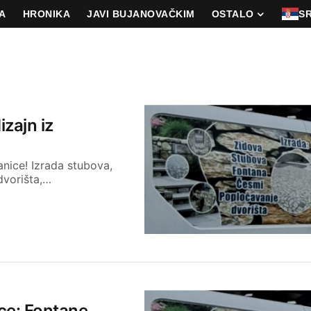
A
HRONIKA
JAVI BUJANOVAČKIM
OSTALO
S
izajn iz
anice! Izrada stubova,
dvorišta,…
ice: Fontane,