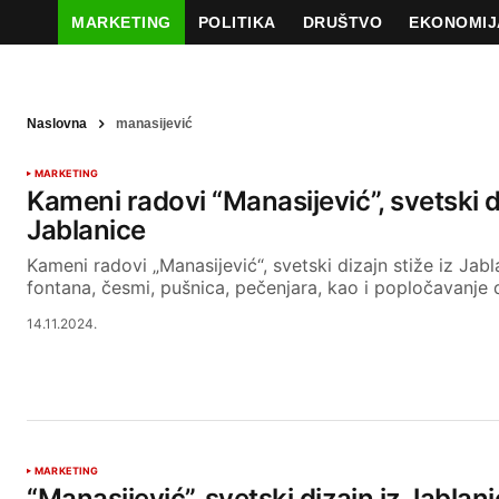
MARKETING
POLITIKA
DRUŠTVO
EKONOMIJ
Naslovna
manasijević
MARKETING
Kameni radovi “Manasijević”, svetski d
Jablanice
Kameni radovi „Manasijević“, svetski dizajn stiže iz Jabl
fontana, česmi, pušnica, pečenjara, kao i popločavanje 
14.11.2024.
MARKETING
“Manasijević”, svetski dizajn iz Jablan