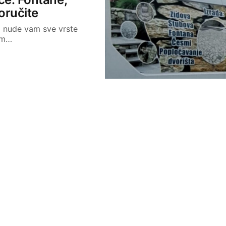
oručite
a nude vam sve vrste
jim…