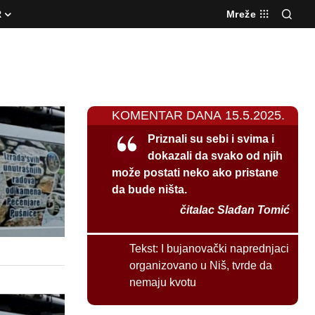
R
Mreže
KOMENTAR DANA 15.5.2025.
Priznali su sebi i svima i
dokazali da svako od njih
može postati neko ako pristane
da bude ništa.
čitalac Slađan Tomić
Tekst:
I bujanovački naprednjaci
organizovano u Niš, tvrde da
nemaju kvotu