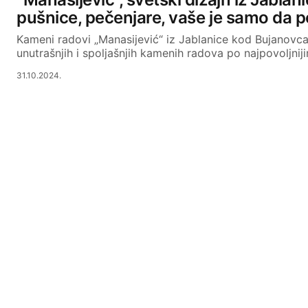
pušnice, pečenjare, vaše je samo da p
Kameni radovi „Manasijević“ iz Jablanice kod Bujanovc
unutrašnjih i spoljašnjih kamenih radova po najpovoljni
31.10.2024.