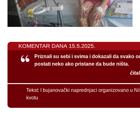
KOMENTAR DANA 15.5.2025.
Priznali su sebi i svima i dokazali da svako 
postati neko ako pristane da bude ništa.
čita
Tekst:
I bujanovački naprednjaci organizovano u Ni
kvotu