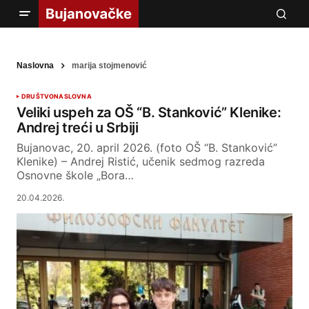
Naslovna
marija stojmenović
DRUŠTVO
NASLOVNA
Veliki uspeh za OŠ “B. Stanković” Klenike:
Andrej treći u Srbiji
Bujanovac, 20. april 2026. (foto OŠ “B. Stanković”
Klenike) – Andrej Ristić, učenik sedmog razreda
Osnovne škole „Bora…
20.04.2026.