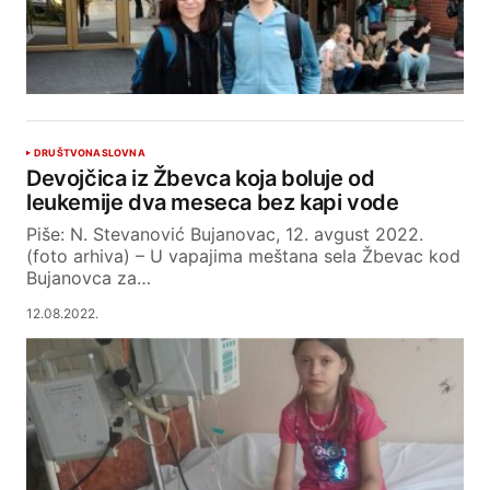
DRUŠTVO
NASLOVNA
Devojčica iz Žbevca koja boluje od
leukemije dva meseca bez kapi vode
Piše: N. Stevanović Bujanovac, 12. avgust 2022.
(foto arhiva) – U vapajima meštana sela Žbevac kod
Bujanovca za…
12.08.2022.