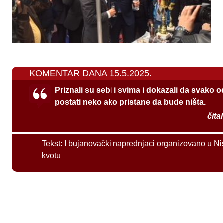
KOMENTAR DANA 15.5.2025.
Priznali su sebi i svima i dokazali da svako 
postati neko ako pristane da bude ništa.
čita
Tekst:
I bujanovački naprednjaci organizovano u Ni
kvotu