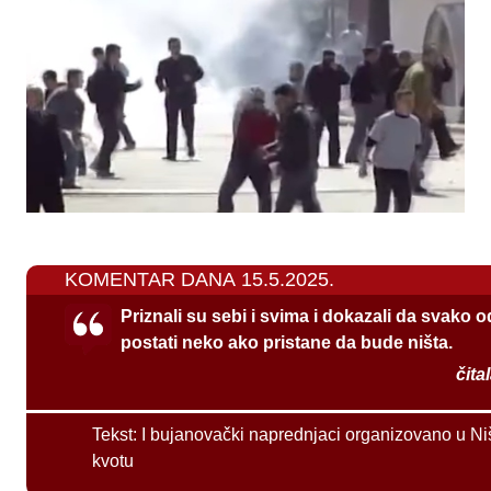
KOMENTAR DANA 15.5.2025.
Priznali su sebi i svima i dokazali da svako 
postati neko ako pristane da bude ništa.
čita
Tekst:
I bujanovački naprednjaci organizovano u Ni
kvotu