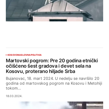
KOSOVO
NASLOVNA
POLITIKA
Martovski pogrom: Pre 20 godina etnički
očišćeno šest gradova i devet sela na
Kosovu, proterano hiljade Srba
Bujanovac, 18. mart 2024. U nedelju se navršilo 20
godina od martovskog pogrom na Kosovu i Metohiji
tokom…
18.03.2024.