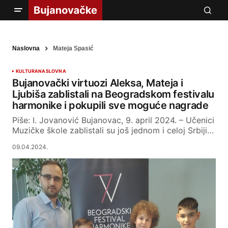
Naslovna
Mateja Spasić
KULTURA
NASLOVNA
Bujanovački virtuozi Aleksa, Mateja i
Ljubiša zablistali na Beogradskom festivalu
harmonike i pokupili sve moguće nagrade
Piše: I. Jovanović Bujanovac, 9. april 2024. – Učenici
Muzičke škole zablistali su još jednom i celoj Srbiji…
09.04.2024.