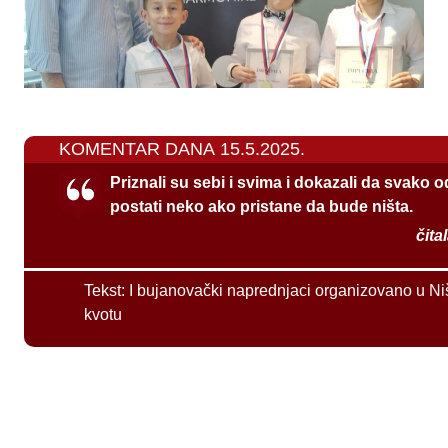
KOMENTAR DANA 15.5.2025.
Priznali su sebi i svima i dokazali da svako 
postati neko ako pristane da bude ništa.
čita
Tekst:
I bujanovački naprednjaci organizovano u Ni
kvotu