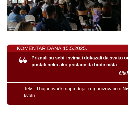
KOMENTAR DANA 15.5.2025.
Priznali su sebi i svima i dokazali da svako 
postati neko ako pristane da bude ništa.
čita
Tekst:
I bujanovački naprednjaci organizovano u Ni
kvotu