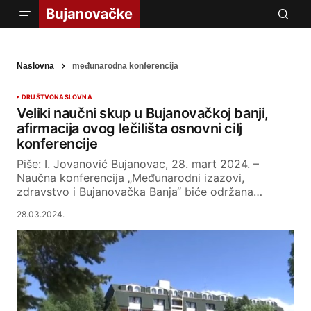
Naslovna
međunarodna konferencija
DRUŠTVO
NASLOVNA
Veliki naučni skup u Bujanovačkoj banji,
afirmacija ovog lečilišta osnovni cilj
konferencije
Piše: I. Jovanović Bujanovac, 28. mart 2024. –
Naučna konferencija „Međunarodni izazovi,
zdravstvo i Bujanovačka Banja“ biće održana…
28.03.2024.