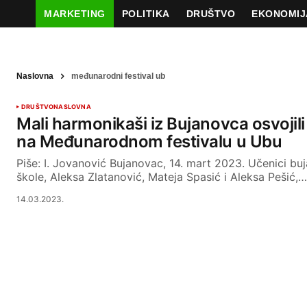
MARKETING
POLITIKA
DRUŠTVO
EKONOMIJ
Naslovna
međunarodni festival ub
DRUŠTVO
NASLOVNA
Mali harmonikaši iz Bujanovca osvojil
na Međunarodnom festivalu u Ubu
Piše: I. Jovanović Bujanovac, 14. mart 2023. Učenici b
škole, Aleksa Zlatanović, Mateja Spasić i Aleksa Pešić,…
14.03.2023.