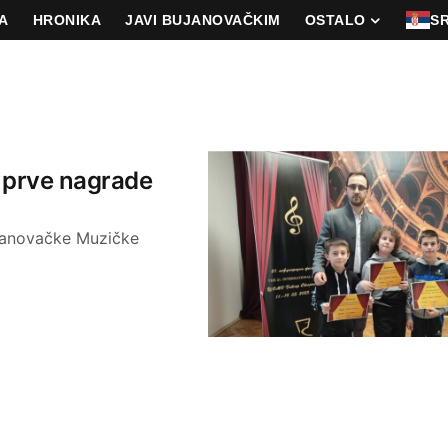
A
HRONIKA
JAVI BUJANOVAČKIM
OSTALO
S
i prve nagrade
ujanovačke Muzičke