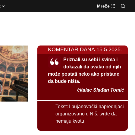
R
Mreže
KOMENTAR DANA 15.5.2025.
Priznali su sebi i svima i
dokazali da svako od njih
može postati neko ako pristane
da bude ništa.
čitalac Slađan Tomić
Tekst:
I bujanovački naprednjaci
organizovano u Niš, tvrde da
nemaju kvotu