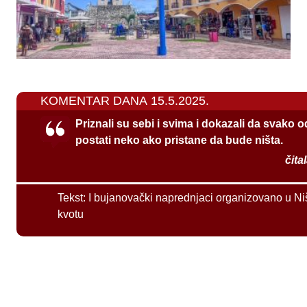
KOMENTAR DANA 15.5.2025.
Priznali su sebi i svima i dokazali da svako 
postati neko ako pristane da bude ništa.
čita
Tekst:
I bujanovački naprednjaci organizovano u Ni
kvotu