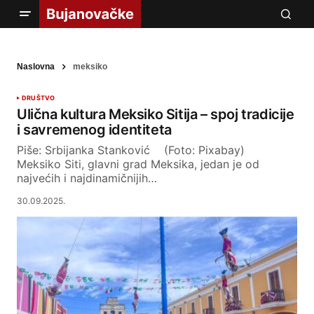
Naslovna
meksiko
DRUŠTVO
Ulična kultura Meksiko Sitija – spoj tradicije
i savremenog identiteta
Piše: Srbijanka Stanković (Foto: Pixabay)
Meksiko Siti, glavni grad Meksika, jedan je od
najvećih i najdinamičnijih…
30.09.2025.