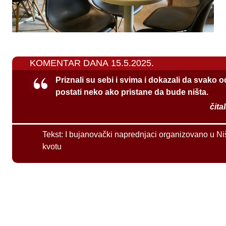
KOMENTAR DANA 15.5.2025.
Priznali su sebi i svima i dokazali da svako 
postati neko ako pristane da bude ništa.
čita
Tekst:
I bujanovački naprednjaci organizovano u Ni
kvotu