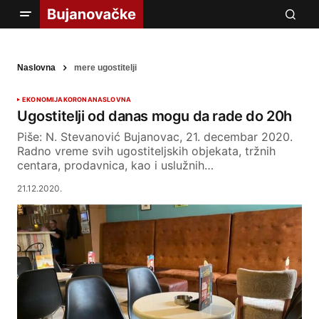
Naslovna
mere ugostitelji
EKONOMIJA
KORONA
NASLOVNA
Ugostitelji od danas mogu da rade do 20h
Piše: N. Stevanović Bujanovac, 21. decembar 2020.
Radno vreme svih ugostiteljskih objekata, tržnih
centara, prodavnica, kao i uslužnih…
21.12.2020.