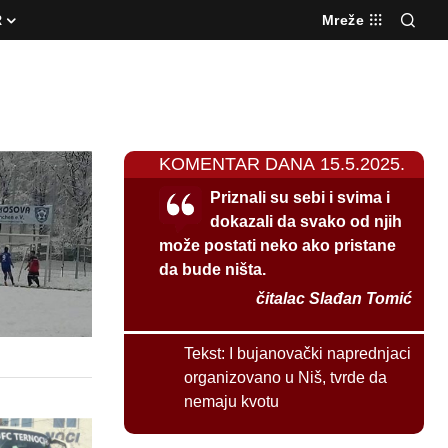
R
Mreže
KOMENTAR DANA 15.5.2025.
Priznali su sebi i svima i
dokazali da svako od njih
može postati neko ako pristane
da bude ništa.
čitalac Slađan Tomić
Tekst:
I bujanovački naprednjaci
organizovano u Niš, tvrde da
nemaju kvotu