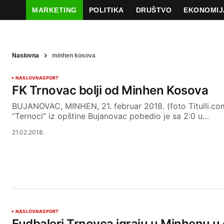
MARKETING
POLITIKA
DRUŠTVO
EKONOMIJ
Naslovna
minhen kosova
NASLOVNA
SPORT
FK Trnovac bolji od Minhen Kosova
BUJANOVAC, MINHEN, 21. februar 2018. (foto Titulli.com
“Ternoci” iz opštine Bujanovac pobedio je sa 2:0 u…
21.02.2018.
NASLOVNA
SPORT
Fudbaleri Trnovca igraju u Minhenu u