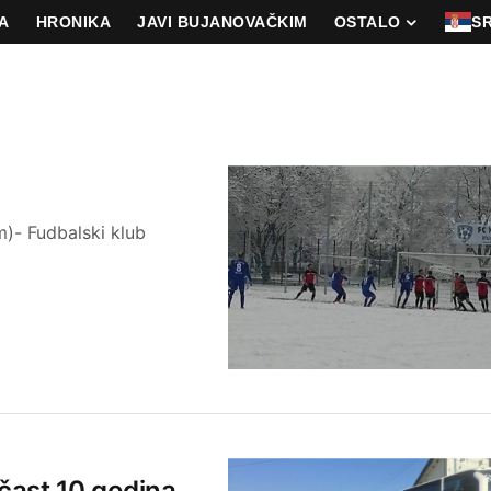
A
HRONIKA
JAVI BUJANOVAČKIM
OSTALO
S
)- Fudbalski klub
 čast 10 godina