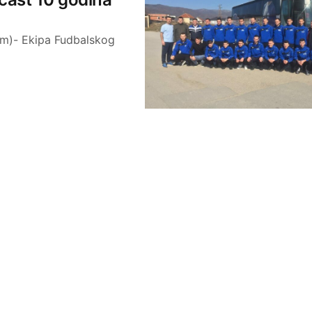
jm)- Ekipa Fudbalskog