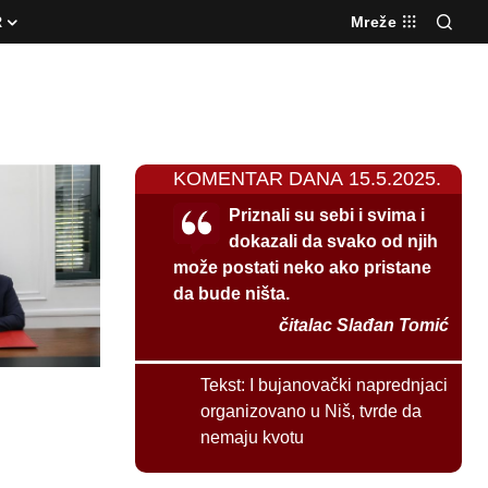
R
Mreže
KOMENTAR DANA 15.5.2025.
Priznali su sebi i svima i
dokazali da svako od njih
može postati neko ako pristane
da bude ništa.
čitalac Slađan Tomić
Tekst:
I bujanovački naprednjaci
organizovano u Niš, tvrde da
nemaju kvotu