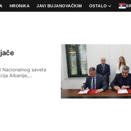
A
HRONIKA
JAVI BUJANOVAČKIM
OSTALO
S
 jače
i Nacionalnog saveta
cija Albanije,…