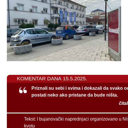
KOMENTAR DANA 15.5.2025.
Priznali su sebi i svima i dokazali da svako 
postati neko ako pristane da bude ništa.
čita
Tekst:
I bujanovački naprednjaci organizovano u Ni
kvotu