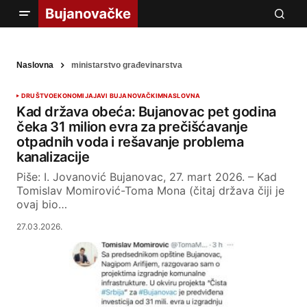
Naslovna
ministarstvo građevinarstva
DRUŠTVO
EKONOMIJA
JAVI BUJANOVAČKIM
NASLOVNA
Kad država obeća: Bujanovac pet godina
čeka 31 milion evra za prečišćavanje
otpadnih voda i rešavanje problema
kanalizacije
Piše: I. Jovanović Bujanovac, 27. mart 2026. – Kad
Tomislav Momirović-Toma Mona (čitaj država čiji je
ovaj bio…
27.03.2026.