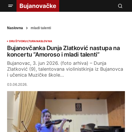
Naslovna
mladi talenti
DRUŠTVO
KULTURA
NASLOVNA
Bujanovčanka Dunja Zlatković nastupa na
koncertu “Amoroso i mladi talenti”
Bujanovac, 3. jun 2026. (foto arhiva) – Dunja
Zlatković (9), talentovana violinistkinja iz Bujanovca
i učenica Muzičke škole…
03.06.2026.