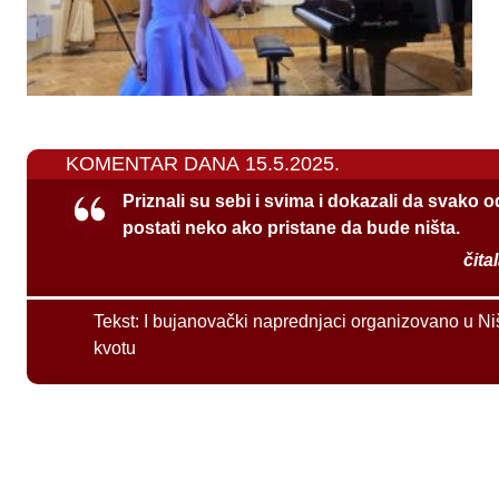
KOMENTAR DANA 15.5.2025.
Priznali su sebi i svima i dokazali da svako 
postati neko ako pristane da bude ništa.
čita
Tekst:
I bujanovački naprednjaci organizovano u Ni
kvotu