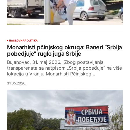
NASLOVNA
POLITIKA
Monarhisti pčinjskog okruga: Baneri “Srbija
pobedjuje” ruglo juga Srbije
​Bujanovac, 31. maj 2026. Zbog postavljanja
transparenata sa natpisom „Srbija pobeđuje“ na više
lokacija u Vranju, Monarhisti Pčinjskog…
31.05.2026.