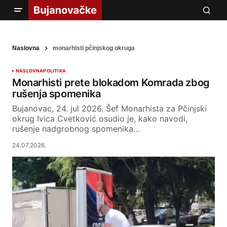
Naslovna
monarhisti pčinjskog okruga
NASLOVNA
POLITIKA
Monarhisti prete blokadom Komrada zbog
rušenja spomenika
Bujanovac, 24. jul 2026. Šef Monarhista za Pčinjski
okrug Ivica Cvetković osudio je, kako navodi,
rušenje nadgrobnog spomenika…
24.07.2026.