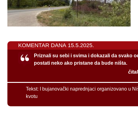
KOMENTAR DANA 15.5.2025.
Priznali su sebi i svima i dokazali da svako 
postati neko ako pristane da bude ništa.
čita
Tekst:
I bujanovački naprednjaci organizovano u Ni
kvotu