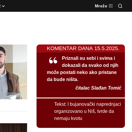
R
Mreže
KOMENTAR DANA 15.5.2025.
Priznali su sebi i svima i
dokazali da svako od njih
može postati neko ako pristane
da bude ništa.
čitalac Slađan Tomić
Tekst:
I bujanovački naprednjaci
organizovano u Niš, tvrde da
nemaju kvotu