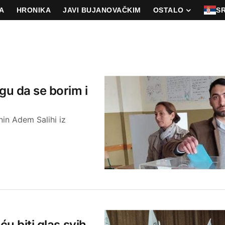
A
HRONIKA
JAVI BUJANOVAČKIM
OSTALO
S
u da se borim i
nin Adem Salihi iz
u biti glas svih