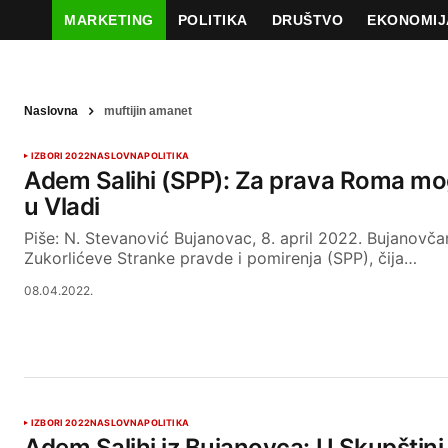
MARKETING
POLITIKA
DRUŠTVO
EKONOMIJ
Naslovna
muftijin amanet
IZBORI 2022
NASLOVNA
POLITIKA
Adem Salihi (SPP): Za prava Roma mog
u Vladi
Piše: N. Stevanović Bujanovac, 8. april 2022. Bujanovča
Zukorlićeve Stranke pravde i pomirenja (SPP), čija…
08.04.2022.
IZBORI 2022
NASLOVNA
POLITIKA
Adem Salihi iz Bujanovca: U Skupštini ć