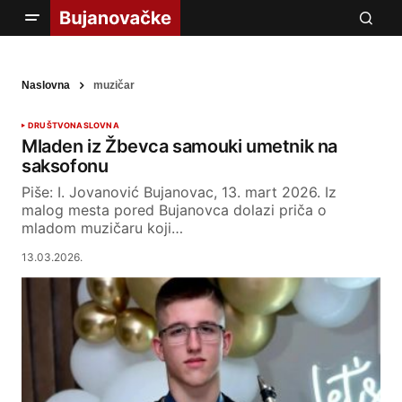
Naslovna
muzičar
DRUŠTVO
NASLOVNA
Mladen iz Žbevca samouki umetnik na
saksofonu
Piše: I. Jovanović Bujanovac, 13. mart 2026. Iz
malog mesta pored Bujanovca dolazi priča o
mladom muzičaru koji…
13.03.2026.