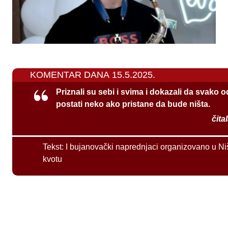
KOMENTAR DANA 15.5.2025.
Priznali su sebi i svima i dokazali da svako 
postati neko ako pristane da bude ništa.
čita
Tekst:
I bujanovački naprednjaci organizovano u Ni
kvotu