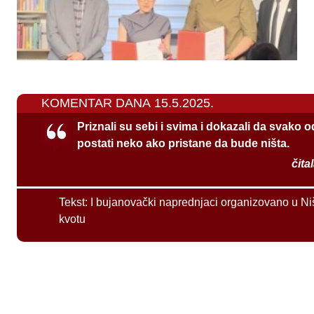
KOMENTAR DANA 15.5.2025.
Priznali su sebi i svima i dokazali da svako 
postati neko ako pristane da bude ništa.
čita
Tekst:
I bujanovački naprednjaci organizovano u Ni
kvotu