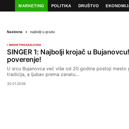
MARKETING
POLITIKA
DRUŠTVO
EKONOMIJ
Naslovna
najbolji u gradu
MARKETING
NASLOVNA
SINGER 1: Najbolji krojač u Bujanovcu! 
poverenje!
U srcu Bujanovca već više od 20 godina postoji mesto 
tradicija, a ljubav prema zanatu…
30.01.2026.