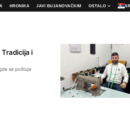
A
HRONIKA
JAVI BUJANOVAČKIM
OSTALO
S
Tradicija i
gde se poštuje