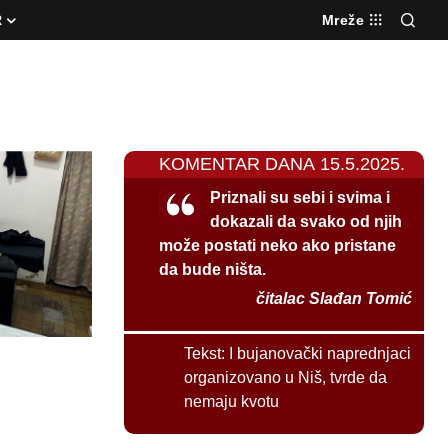
R
Mreže
KOMENTAR DANA 15.5.2025.
Priznali su sebi i svima i
dokazali da svako od njih
može postati neko ako pristane
da bude ništa.
čitalac Slađan Tomić
Tekst:
I bujanovački naprednjaci
organizovano u Niš, tvrde da
nemaju kvotu