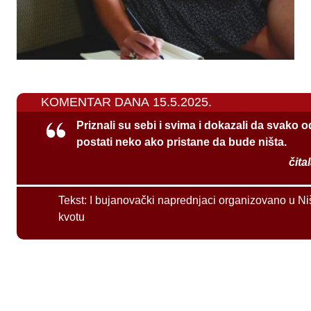
KOMENTAR DANA 15.5.2025.
Priznali su sebi i svima i dokazali da svako 
postati neko ako pristane da bude ništa.
čita
Tekst:
I bujanovački naprednjaci organizovano u Ni
kvotu