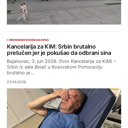
HRONIKA
KOSOVO
NASLOVNA
Kancelarija za KiM: Srbin brutalno
pretučen jer je pokušao da odbrani sina
Bujanovac, 3. jun 2026. (foto Kancelarija za KiM) –
Srbin iz sela Binač u Kosovskom Pomoravlju
brutalno je…
03.06.2026.