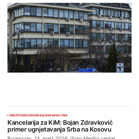
DRUŠTVO
KOSOVO
NASLOVNA
POLITIKA
Kancelarija za KiM: Bojan Zdravković
primer ugnjetavanja Srba na Kosovu
Bujanovac, 13. mart 2026. (foto Medija centar