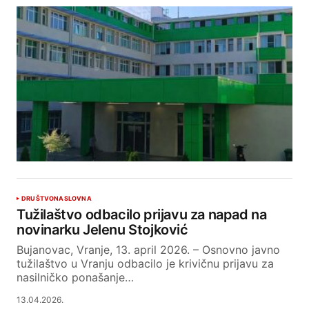
DRUŠTVO
NASLOVNA
Tužilaštvo odbacilo prijavu za napad na
novinarku Jelenu Stojković
Bujanovac, Vranje, 13. april 2026. – Osnovno javno
tužilaštvo u Vranju odbacilo je krivičnu prijavu za
nasilničko ponašanje…
13.04.2026.