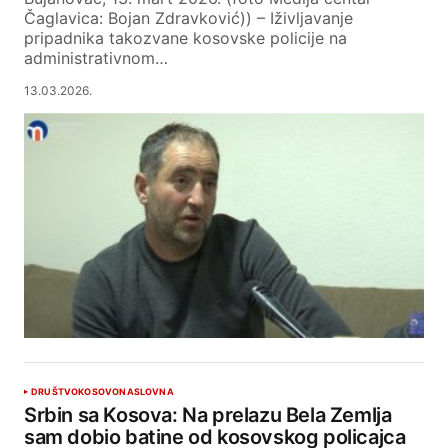
Čaglavica: Bojan Zdravković)) – Iživljavanje
pripadnika takozvane kosovske policije na
administrativnom…
13.03.2026.
DRUŠTVO
KOSOVO
NASLOVNA
Srbin sa Kosova: Na prelazu Bela Zemlja
sam dobio batine od kosovskog policajca