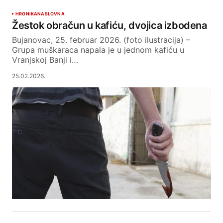
HRONIKA
NASLOVNA
Žestok obračun u kafiću, dvojica izbodena
Bujanovac, 25. februar 2026. (foto ilustracija) –
Grupa muškaraca napala je u jednom kafiću u
Vranjskoj Banji i…
25.02.2026.