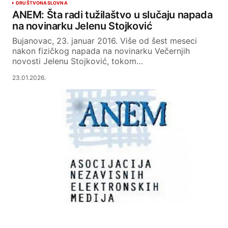
DRUŠTVO
NASLOVNA
ANEM: Šta radi tužilaštvo u slučaju napada
na novinarku Jelenu Stojković
Bujanovac, 23. januar 2016. Više od šest meseci
nakon fizičkog napada na novinarku Večernjih
novosti Jelenu Stojković, tokom…
23.01.2026.