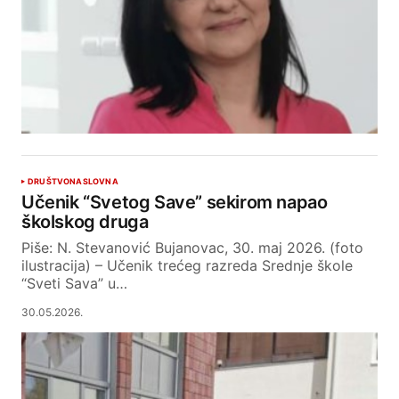
DRUŠTVO
NASLOVNA
Učenik “Svetog Save” sekirom napao
školskog druga
Piše: N. Stevanović Bujanovac, 30. maj 2026. (foto
ilustracija) – Učenik trećeg razreda Srednje škole
“Sveti Sava” u…
30.05.2026.