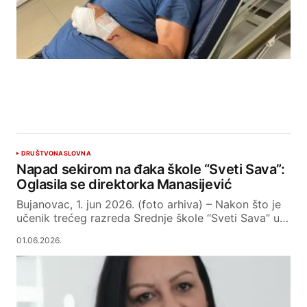
DRUŠTVO
NASLOVNA
Napad sekirom na đaka škole “Sveti Sava”:
Oglasila se direktorka Manasijević
Bujanovac, 1. jun 2026. (foto arhiva) – Nakon što je
učenik trećeg razreda Srednje škole “Sveti Sava” u…
01.06.2026.