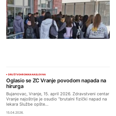
DRUŠTVO
HRONIKA
NASLOVNA
Oglasio se ZC Vranje povodom napada na
hirurga
Bujanovac, Vranje, 15. april 2026. Zdravstveni centar
Vranje najoštrije je osudio “brutalni fizički napad na
lekara Službe opšte…
15.04.2026.