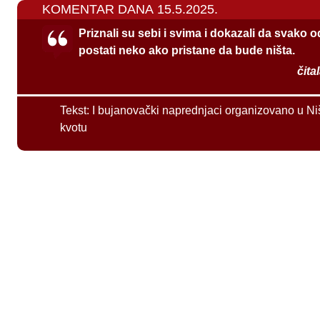
KOMENTAR DANA 15.5.2025.
Priznali su sebi i svima i dokazali da svako 
postati neko ako pristane da bude ništa.
čita
Tekst:
I bujanovački naprednjaci organizovano u Ni
kvotu