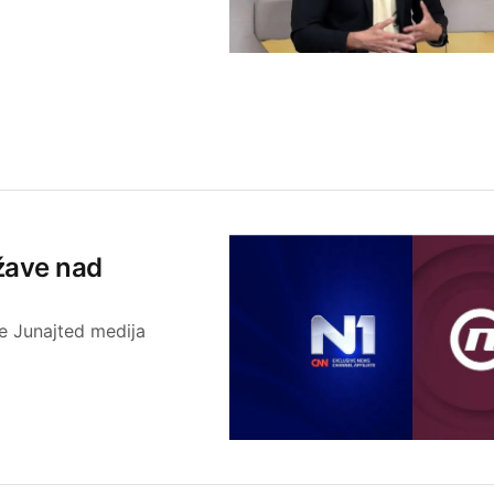
žave nad
pe Junajted medija