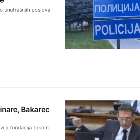
tvo unutrašnjih poslova
vinare, Bakarec
uvija fondacija tokom