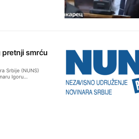
 pretnji smrću
ara Srbije (NUNS)
inaru Igoru…