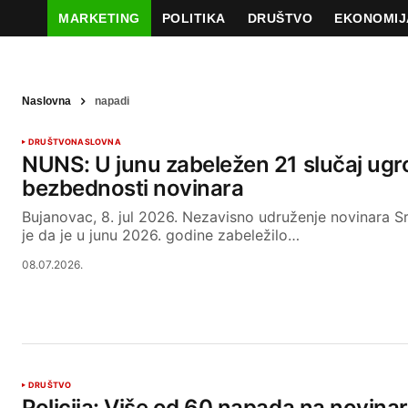
MARKETING
POLITIKA
DRUŠTVO
EKONOMIJ
Naslovna
napadi
DRUŠTVO
NASLOVNA
NUNS: U junu zabeležen 21 slučaj ugr
bezbednosti novinara
Bujanovac, 8. jul 2026. Nezavisno udruženje novinara S
je da je u junu 2026. godine zabeležilo…
08.07.2026.
DRUŠTVO
Policija: Više od 60 napada na novina