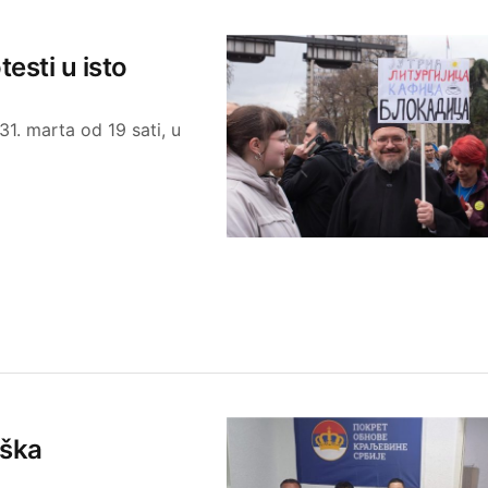
sti u isto
1. marta od 19 sati, u
rška