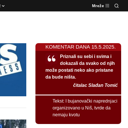
R
Mreže
KOMENTAR DANA 15.5.2025.
Priznali su sebi i svima i
dokazali da svako od njih
može postati neko ako pristane
da bude ništa.
čitalac Slađan Tomić
Tekst:
I bujanovački naprednjaci
organizovano u Niš, tvrde da
nemaju kvotu