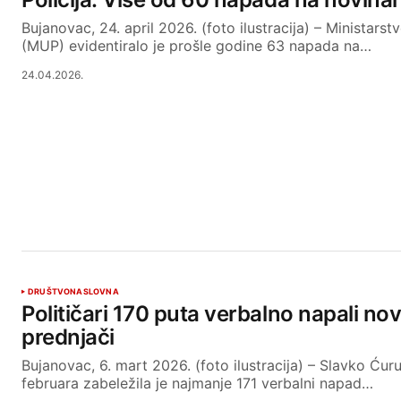
Bujanovac, 24. april 2026. (foto ilustracija) – Ministars
(MUP) evidentiralo je prošle godine 63 napada na…
24.04.2026.
DRUŠTVO
NASLOVNA
Političari 170 puta verbalno napali no
prednjači
Bujanovac, 6. mart 2026. (foto ilustracija) – Slavko Ćur
februara zabeležila je najmanje 171 verbalni napad…