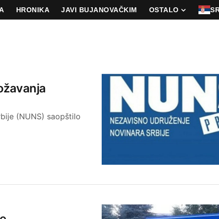
A
HRONIKA
JAVI BUJANOVAČKIM
OSTALO
S
ožavanja
rbije (NUNS) saopštilo
re