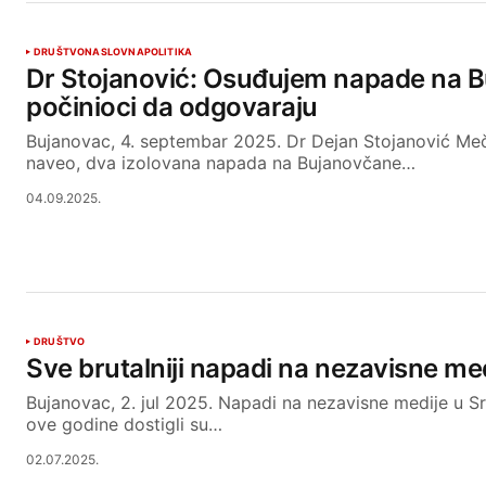
DRUŠTVO
NASLOVNA
POLITIKA
Dr Stojanović: Osuđujem napade na 
počinioci da odgovaraju
Bujanovac, 4. septembar 2025. Dr Dejan Stojanović Meč
naveo, dva izolovana napada na Bujanovčane…
04.09.2025.
DRUŠTVO
Sve brutalniji napadi na nezavisne me
Bujanovac, 2. jul 2025. Napadi na nezavisne medije u Srb
ove godine dostigli su…
02.07.2025.