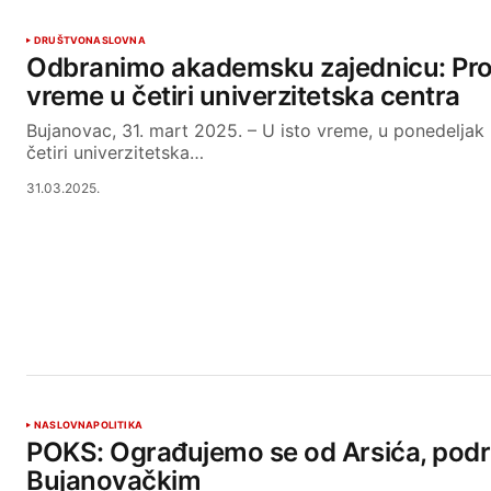
DRUŠTVO
NASLOVNA
Odbranimo akademsku zajednicu: Prote
vreme u četiri univerzitetska centra
Bujanovac, 31. mart 2025. – U isto vreme, u ponedeljak 3
četiri univerzitetska…
31.03.2025.
NASLOVNA
POLITIKA
POKS: Ograđujemo se od Arsića, pod
Bujanovačkim