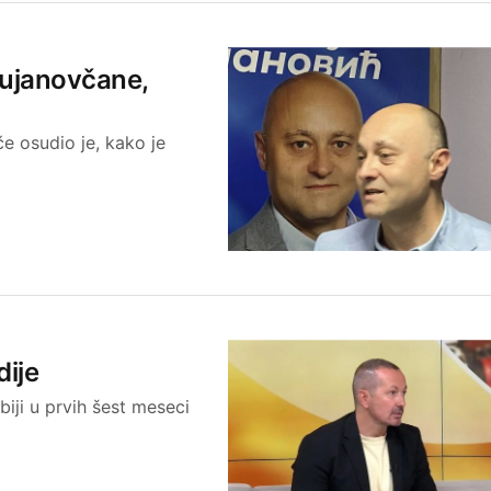
Bujanovčane,
e osudio je, kako je
dije
iji u prvih šest meseci