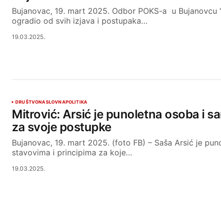
Bujanovac, 19. mart 2025. Odbor POKS-a u Bujanovcu “
ogradio od svih izjava i postupaka…
19.03.2025.
DRUŠTVO
NASLOVNA
POLITIKA
Mitrović: Arsić je punoletna osoba i 
za svoje postupke
Bujanovac, 19. mart 2025. (foto FB) – Saša Arsić je pu
stavovima i principima za koje…
19.03.2025.