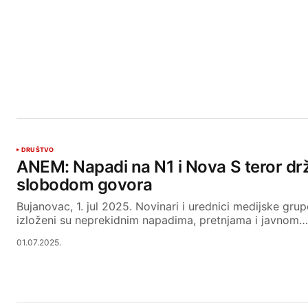
DRUŠTVO
ANEM: Napadi na N1 i Nova S teror dr
slobodom govora
Bujanovac, 1. jul 2025. Novinari i urednici medijske gru
izloženi su neprekidnim napadima, pretnjama i javnom…
01.07.2025.