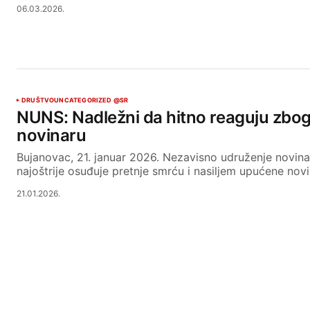
06.03.2026.
DRUŠTVO
UNCATEGORIZED @SR
NUNS: Nadležni da hitno reaguju zbog
novinaru
Bujanovac, 21. januar 2026. Nezavisno udruženje novin
najoštrije osuđuje pretnje smrću i nasiljem upućene nov
21.01.2026.