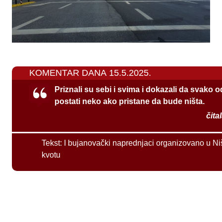
KOMENTAR DANA 15.5.2025.
Priznali su sebi i svima i dokazali da svako 
postati neko ako pristane da bude ništa.
čita
Tekst:
I bujanovački naprednjaci organizovano u Ni
kvotu