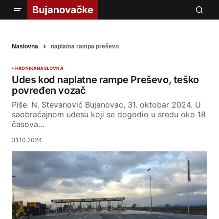
Naslovna
naplatna rampa preševo
HRONIKA
NASLOVNA
Udes kod naplatne rampe Preševo, teško
povređen vozač
Piše: N. Stevanović Bujanovac, 31. oktobar 2024. U
saobraćajnom udesu koji se dogodio u sredu oko 18
časova…
31.10.2024.