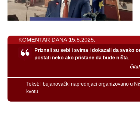
KOMENTAR DANA 15.5.2025.
Priznali su sebi i svima i dokazali da svako 
postati neko ako pristane da bude ništa.
čita
Tekst:
I bujanovački naprednjaci organizovano u Ni
kvotu