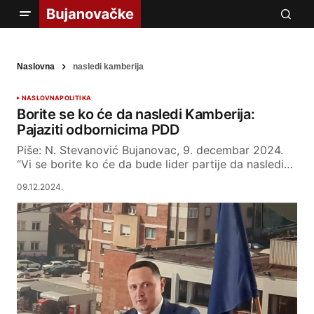
Naslovna
nasledi kamberija
NASLOVNA
POLITIKA
Borite se ko će da nasledi Kamberija:
Pajaziti odbornicima PDD
Piše: N. Stevanović Bujanovac, 9. decembar 2024.
“Vi se borite ko će da bude lider partije da nasledi…
09.12.2024.