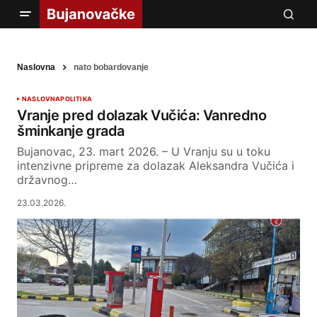
Naslovna
nato bobardovanje
NASLOVNA
POLITIKA
Vranje pred dolazak Vučića: Vanredno
šminkanje grada
Bujanovac, 23. mart 2026. – U Vranju su u toku
intenzivne pripreme za dolazak Aleksandra Vučića i
državnog…
23.03.2026.