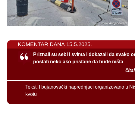
KOMENTAR DANA 15.5.2025.
Priznali su sebi i svima i dokazali da svako 
postati neko ako pristane da bude ništa.
čita
Tekst:
I bujanovački naprednjaci organizovano u Ni
kvotu