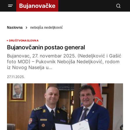
Naslovna
nebojša nedeljković
DRUŠTVO
NASLOVNA
Bujanovčanin postao general
Bujanovac, 27. novembar 2025. (Nedeljković i Gašić
foto MOD) – Pukovnik Nebojša Nedeljković, rodom
iz Novog Naselja u…
27.11.2025.