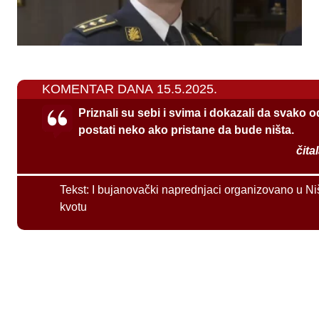
KOMENTAR DANA 15.5.2025.
Priznali su sebi i svima i dokazali da svako 
postati neko ako pristane da bude ništa.
čita
Tekst:
I bujanovački naprednjaci organizovano u Ni
kvotu