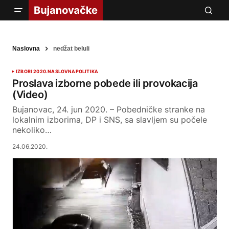
Naslovna
nedžat beluli
IZBORI 2020.
NASLOVNA
POLITIKA
Proslava izborne pobede ili provokacija
(Video)
Bujanovac, 24. jun 2020. – Pobedničke stranke na
lokalnim izborima, DP i SNS, sa slavljem su počele
nekoliko…
24.06.2020.