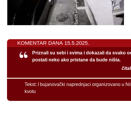
KOMENTAR DANA 15.5.2025.
Priznali su sebi i svima i dokazali da svako 
postati neko ako pristane da bude ništa.
čita
Tekst:
I bujanovački naprednjaci organizovano u Ni
kvotu