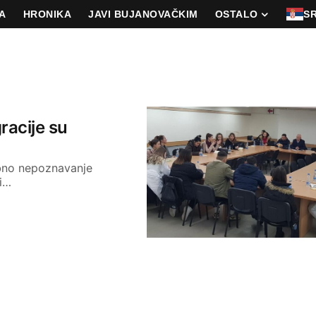
A
HRONIKA
JAVI BUJANOVAČKIM
OSTALO
S
racije su
obno nepoznavanje
 i…